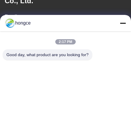
Co., Ltd.
Email
hongce
iven@hjauto.com.cn
2:17 PM
Unsere Adresse
Good day, what product are you looking for?
Adresse:
Nr. 6-39, Bauernhof Yaogu, Dorf Shibi Nr. 3, Straße Shibi, Bezirk
Panyu, Guangzhou
Telefon:
+86-18998460309
Datenschutz-Bestimmungen
|
Sitemap