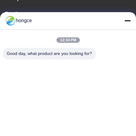
Email
hongce
iven@hjauto.com.cn
12:34 PM
Unsere Adresse
Good day, what product are you looking for?
Adresse:
Nr. 6-39, Bauernhof Yaogu, Dorf Shibi Nr. 3, Straße Shibi, Bezirk
Panyu, Guangzhou
Telefon:
+86-18998460309
Datenschutz-Bestimmungen
|
Sitemap