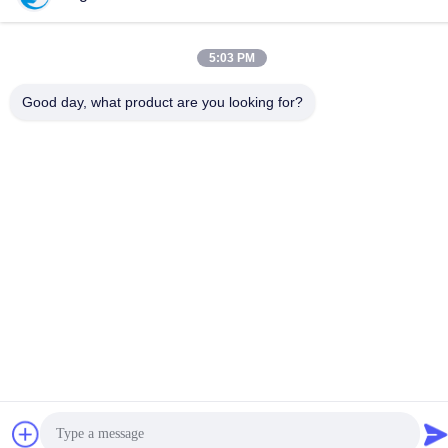
5:03 PM
Datenschutz-Bestimmungen
|
Sitemap
Good day, what product are you looking for?
Gute Qualität Chinas Iec-Testgerät Lieferant. Copyright-© -2026
Guangzhou HongCe Equipment Co., Ltd. . Alle Rechte
vorbehalten.