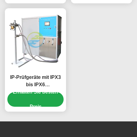
elektrische
bis 0 KPA für
Sicherheitsprüfung
Versuchsgeräte mit
Eintauchen
IP-Prüfgeräte mit IPX3
bis IPX6
Wasserdichtigkeitsprüfgeräten
Erhalten Sie besten
mit Edelstahltank und
einstellbarem
Preis
Sprühdruck