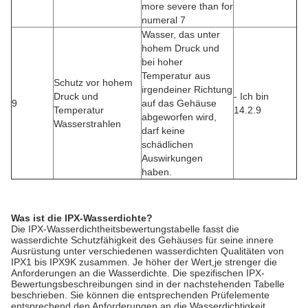
more severe than for
numeral 7
Wasser, das unter
hohem Druck und
bei hoher
Temperatur aus
Schutz vor hohem
irgendeiner Richtung
Druck und
- Ich bin
9
auf das Gehäuse
Temperatur
14.2.9
abgeworfen wird,
Wasserstrahlen
darf keine
schädlichen
Auswirkungen
haben.
Was ist die IPX-Wasserdichte?
Die IPX-Wasserdichtheitsbewertungstabelle fasst die
wasserdichte Schutzfähigkeit des Gehäuses für seine innere
Ausrüstung unter verschiedenen wasserdichten Qualitäten von
IPX1 bis IPX9K zusammen. Je höher der Wert,je strenger die
Anforderungen an die Wasserdichte. Die spezifischen IPX-
Bewertungsbeschreibungen sind in der nachstehenden Tabelle
beschrieben. Sie können die entsprechenden Prüfelemente
entsprechend den Anforderungen an die Wasserdichtigkeit