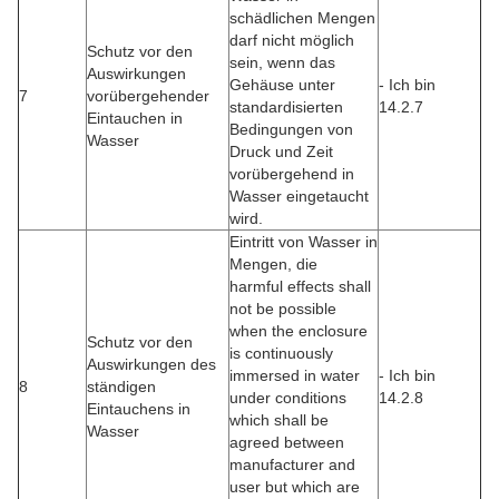
schädlichen Mengen
darf nicht möglich
Schutz vor den
sein, wenn das
Auswirkungen
Gehäuse unter
- Ich bin
7
vorübergehender
standardisierten
14.2.7
Eintauchen in
Bedingungen von
Wasser
Druck und Zeit
vorübergehend in
Wasser eingetaucht
wird.
Eintritt von Wasser in
Mengen, die
harmful effects shall
not be possible
when the enclosure
Schutz vor den
is continuously
Auswirkungen des
immersed in water
- Ich bin
8
ständigen
under conditions
14.2.8
Eintauchens in
which shall be
Wasser
agreed between
manufacturer and
user but which are