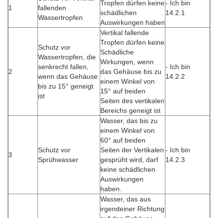
Tropfen dürfen keine
- Ich bin
1
fallenden
schädlichen
14.2.1
Wassertropfen
Auswirkungen haben
Vertikal fallende
Tropfen dürfen keine
Schutz vor
Schädliche
Wassertropfen, die
Wirkungen, wenn
senkrecht fallen,
- Ich bin
2
das Gehäuse bis zu
wenn das Gehäuse
14.2.2
einem Winkel von
bis zu 15° geneigt
15° auf beiden
ist
Seiten des vertikalen
Bereichs geneigt ist
Wasser, das bis zu
einem Winkel von
60° auf beiden
Schutz vor
Seiten der Vertikalen
- Ich bin
3
Sprühwasser
gesprüht wird, darf
14.2.3
keine schädlichen
Auswirkungen
haben.
Wasser, das aus
irgendeiner Richtung