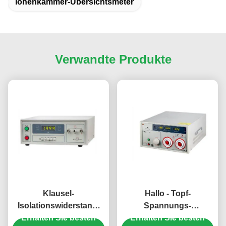
Ionenkammer-Übersichtsmeter
Verwandte Produkte
Klausel-
Hallo - Topf-
Isolationswiderstand-
Spannungs-
Erhalten Sie besten
Prüfvorrichtungs-
Erhalten Sie besten
Widerstands-