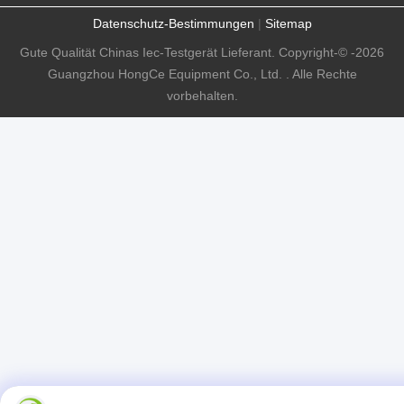
Datenschutz-Bestimmungen
|
Sitemap
Gute Qualität Chinas Iec-Testgerät Lieferant. Copyright-© -2026
Guangzhou HongCe Equipment Co., Ltd. . Alle Rechte
vorbehalten.