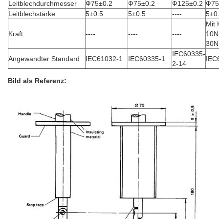
Leitblechdurchmesser
Ф75±0.2
Ф75±0.2
Ф125±0.2
Ф75
Leitblechstärke
5±0.5
5±0.5
----
5±0
Mit 
Kraft
----
----
----
10N
30N
IEC60335-
Angewandter Standard
IEC61032-1
IEC60335-1
IEC
2-14
Bild als Referenz: