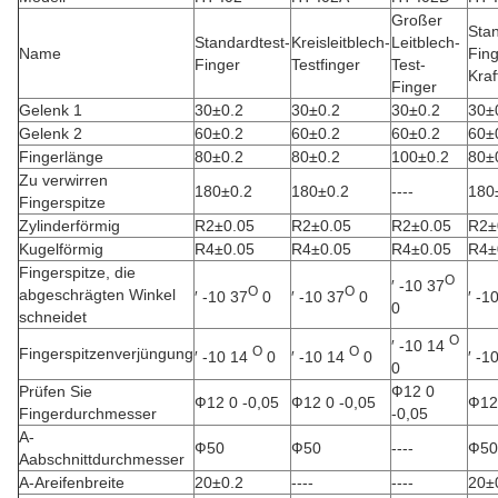
Großer
Stan
Standardtest-
Kreisleitblech-
Leitblech-
Name
Fing
Finger
Testfinger
Test-
Kraf
Finger
Gelenk 1
30±0.2
30±0.2
30±0.2
30±
Gelenk 2
60±0.2
60±0.2
60±0.2
60±
Fingerlänge
80±0.2
80±0.2
100±0.2
80±
Zu verwirren
180±0.2
180±0.2
----
180
Fingerspitze
Zylinderförmig
R2±0.05
R2±0.05
R2±0.05
R2±
Kugelförmig
R4±0.05
R4±0.05
R4±0.05
R4±
Fingerspitze, die
O
′ -10 37
O
O
abgeschrägten Winkel
′ -10 37
0
′ -10 37
0
′ -1
0
schneidet
O
′ -10 14
O
O
Fingerspitzenverjüngung
′ -10 14
0
′ -10 14
0
′ -1
0
Prüfen Sie
Ф12 0
Ф12 0 -0,05
Ф12 0 -0,05
Ф12
Fingerdurchmesser
-0,05
A-
Ф50
Ф50
----
Ф50
Aabschnittdurchmesser
A-Areifenbreite
20±0.2
----
----
20±