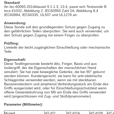
Standard
An Iec-60065:2014klausel 9.1.1.3, 13,4, passt sich Testsonde B
Iecs 61032, Abbildung 2, IEC60950 Zahl 2A, Abbildung 8,4
IEC60884, IEC60335, UL507 und UL1278 an.
Anwendung:
Diese Sonde soll den grundlegenden Schutz gegen Zugang zu
den gefährlichen Teilen überprüfen. Sie wird auch verwendet, um
den Schutz gegen Zugang mit einem Finger zu überprüfen.
Prüfling:
Liveteile der leicht zugänglichen Einschließung oder mechanische
Teile.
Eigenschaft:
Diese Testfingersonde besteht dito, Finger, Basis und aus
Isoliergriff, der die Eigenschaften der menschlichen Hand
simuliert. Sie hat zwei bewegliche Gelenke, die bei 90° gekurvt
werden können. Kundengerecht: sie kann für anti-elektrische
Schlagprobe verwendet werden, wenn sie mit steckbaren
Bananensteckern und amphenol Verbindungsstück am Ende des
Griffs ausgerüstet wird, oder für Einschließungsschutztest wenn
offene Gewindebohrung von M6 am Ende des Griffs verwendet
wird (angeschlossen mit Zug- und Stoßdynamometer).
Parameter (Millimeter):
Modell
HT-I02
HT-I02A
HT-I02B
HT-