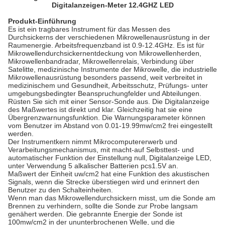
Digitalanzeigen-Meter 12.4GHZ LED
Produkt-Einführung
Es ist ein tragbares Instrument für das Messen des
Durchsickerns der verschiedenen Mikrowellenausrüstung in der
Raumenergie. Arbeitsfrequenzband ist 0.9-12.4GHz. Es ist für
Mikrowellendurchsickernentdeckung von Mikrowellenherden,
Mikrowellenbandradar, Mikrowellenrelais, Verbindung über
Satelitte, medizinische Instrumente der Mikrowelle, die industrielle
Mikrowellenausrüstung besonders passend, weit verbreitet in
medizinischem und Gesundheit, Arbeitsschutz, Prüfungs- unter
umgebungsbedingter Beanspruchungfelder und Abteilungen.
Rüsten Sie sich mit einer Sensor-Sonde aus. Die Digitalanzeige
des Maßwertes ist direkt und klar. Gleichzeitig hat sie eine
Übergrenzwarnungsfunktion. Die Warnungsparameter können
vom Benutzer im Abstand von 0.01-19.99mw/cm2 frei eingestellt
werden.
Der Instrumentkern nimmt Mikrocomputererwerb und
Verarbeitungsmechanismus, mit macht-auf Selbsttest- und
automatischer Funktion der Einstellung null, Digitalanzeige LED,
unter Verwendung 5 alkalischer Batterien pcs1.5V an.
Maßwert der Einheit uw/cm2 hat eine Funktion des akustischen
Signals, wenn die Strecke überstiegen wird und erinnert den
Benutzer zu den Schalteinheiten.
Wenn man das Mikrowellendurchsickern misst, um die Sonde am
Brennen zu verhindern, sollte die Sonde zur Probe langsam
genähert werden. Die gebrannte Energie der Sonde ist
100mw/cm2 in der ununterbrochenen Welle, und die