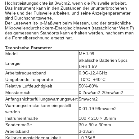
Höchstleistungsdichte ist 3w/cm2, wenn die Pulswelle arbeitet.
Das Instrument kann in den Zuständen der ununterbrochenen
Welle und der Pulswelle arbeiten, und seine Anzeigenparameter
sind Durchschnittswerte.
Der Lesewert ist- p-Maßwert beim Messen, und der tatsächliche
Mikrowellendurchsickern-Energiedichtewert (tatsächlicher Wert P)
des gemessenen Standorts kann erhalten werden, nachdem man
die Formelberechnung ersetzt hat.
Technische Parameter
Modell
MHJ-99
alkalische Batterien 5pcs
Energie
LR6 1.5V
Arbeitsfrequenzband
0.9G-12.4GHz
Umgebende Temperatur
-10°C- +40°C
Relative Luftfeuchtigkeit
50%-80%
Messbereich
0.2uw/cm2-20mw/cm2
Anfangsnichterfüllungswarnungswert
5mw/cm2
Warnungsstrecke kann eingestellt
0.01-19.99mw/cm2
werden
Instrumentmaße
100 × 210 × 35mm
Sondenmaße
30 × 90 × 30mm
Arbeitsband
3-33cm
Kalibrierungsfeldgenauigkeit
±0.75dB