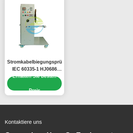
Stromkabelbiegungsprüfer
IEC 60335-1 HJ0686
Erhalten Sie besten
Ausrüstung für die
Dauerhaftigkeitsprüfung
von Haushaltsgeräten
Preis
Kontaktiere uns