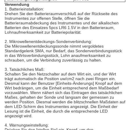
Verwendung
1. Batterieinstallation:
Drehen Sie den Batterieraumverschluß auf der Rückseite des
Instrumentes zur offenen Stelle, öffnen Sie die
Batterieraumabdeckung des Instrumentes und der alkalischen
Batterien des Einsatzes 5pcs LR6 1.5V in den Batterieraum,
Lohnaufmerksamkeit zur Batteriepolarität.
2. Mikrowellenentdeckungs-Sondenverbindung:
Die Mikrowellenentdeckungssonde nimmt vergoldetes
Standardgelenk SMA, nur Bedarf, das Sondenverbindungsstück
in das Wirtsverbindungsstück, Lohn anaufmerksamkeit zu
schrauben, um die Verbindung zuverlässig zu halten.
3. Tatsächliches Maß:
Schalten Sie den Netzschalter auf dem Wirt ein, und der Wirt
trägt automatisch die Position uw/cm2 nach zwei Ringen ein.
Diesmal kann der Benutzer [Einheits-Änderungs] Knopf auf dem
Wirt bedrängen, um die Einheit entsprechend dem Maßbedarf
vorzuwählen. Wenn nähert sich das Eintragen des tatsächlichen
Maßes, gehalten der Sonde und langsam der gemessen zu
werden Position. Diesmal werden die blitzschnellen Maßdaten auf
dem LED-Schirm des Instrumentes angezeigt. Die Einheit der
Lesung ist die Einheit, die durch die entsprechende LED
angezeigt wird.
4. Warnungseinstellung:
Drücken Sie den [stellen Sie] ein, Knopf, um den