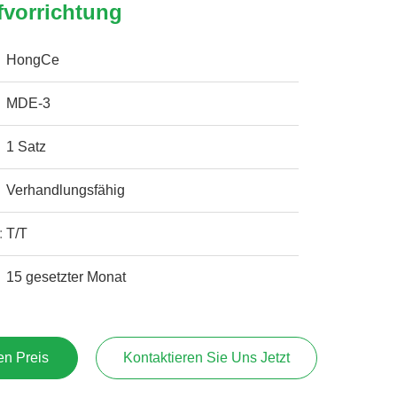
fvorrichtung
HongCe
MDE-3
1 Satz
Verhandlungsfähig
:
T/T
15 gesetzter Monat
en Preis
Kontaktieren Sie Uns Jetzt