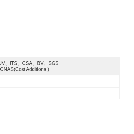
UV、ITS、CSA、BV、SGS 
CNAS(cost Additional)