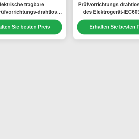
lektrische tragbare
Prüfvorrichtungs-drahtlo
rüfvorrichtungs-drahtlose
des Elektrogerät-IEC60
maschine/Eisen/Kessel-
fügen ein und nehmen A
alten Sie besten Preis
insatz und nehmen
Prüfvorrichtung 10mal/
Erhalten Sie besten P
lässigkeitsprobe zurück
zurück