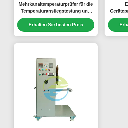
Mehrkanaltemperaturprüfer für die
E
Temperaturanstiegstestung und
Gerätep
thermische Messung von
Misch
Erhalten Sie besten Preis
elektrischen Geräten
Erh
E
Zuver