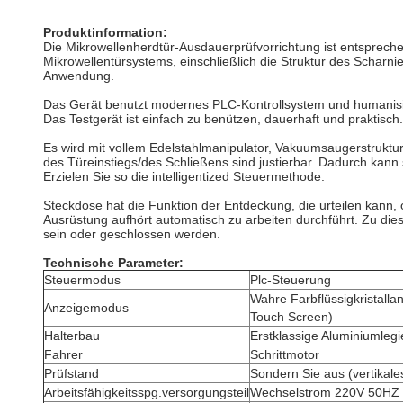
Produktinformation:
Die Mikrowellenherdtür-Ausdauerprüfvorrichtung ist entsprechen
Mikrowellentürsystems, einschließlich die Struktur des Schar
Anwendung.
Das Gerät benutzt modernes PLC-Kontrollsystem und humanisiert
Das Testgerät ist einfach zu benützen, dauerhaft und praktisch.
Es wird mit vollem Edelstahlmanipulator, Vakuumsaugerstruktur
des Türeinstiegs/des Schließens sind justierbar. Dadurch kann
Erzielen Sie so die intelligentized Steuermethode.
Steckdose hat die Funktion der Entdeckung, die urteilen kann,
Ausrüstung aufhört automatisch zu arbeiten durchführt. Zu die
sein oder geschlossen werden.
Technische Parameter:
Steuermodus
Plc-Steuerung
Wahre Farbflüssigkristalla
Anzeigemodus
Touch Screen)
Halterbau
Erstklassige Aluminiumleg
Fahrer
Schrittmotor
Prüfstand
Sondern Sie aus (vertikale
Arbeitsfähigkeitsspg.versorgungsteil
Wechselstrom 220V 50HZ