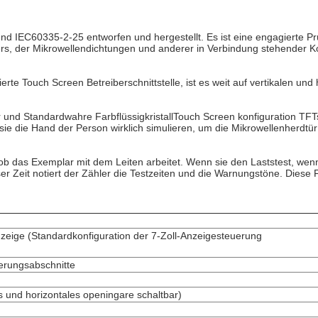
d IEC60335-2-25 entworfen und hergestellt. Es ist eine engagierte Prüf
niers, der Mikrowellendichtungen und anderer in Verbindung stehender 
e Touch Screen Betreiberschnittstelle, ist es weit auf vertikalen und
 und Standardwahre FarbflüssigkristallTouch Screen konfiguration TFT
 sie die Hand der Person wirklich simulieren, um die Mikrowellenherdtü
 ob das Exemplar mit dem Leiten arbeitet. Wenn sie den Laststest, wenn
ser Zeit notiert der Zähler die Testzeiten und die Warnungstöne. Dies
nzeige (Standardkonfiguration der 7-Zoll-Anzeigesteuerung
ierungsabschnitte
s und horizontales openingare schaltbar)