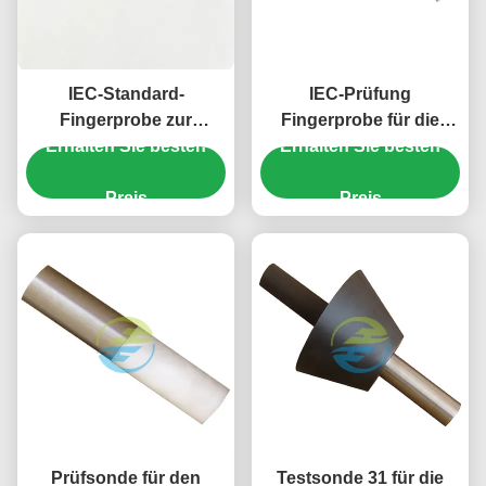
IEC-Standard-
IEC-Prüfung
Fingerprobe zur
Fingerprobe für die
Erhalten Sie besten
Prüfung der
mechanische Festigkeit
Erhalten Sie besten
mechanischen
und Zugänglichkeit von
Festigkeit und des
Preis
Haushaltsgeräten
Preis
Schutzes gegen den
Zugang zu gefährlichen
Teilen ̇ 50N-Fingerprobe
Prüfsonde für den
Testsonde 31 für die