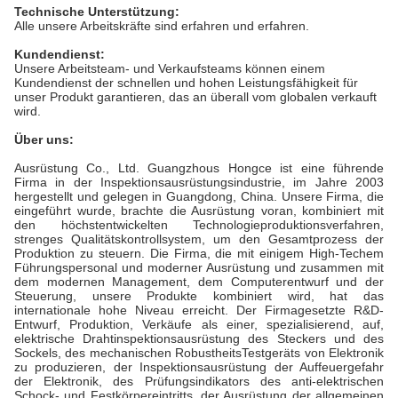
Technische Unterstützung:
Alle unsere Arbeitskräfte sind erfahren und erfahren.
Kundendienst:
Unsere Arbeitsteam- und Verkaufsteams können einem
Kundendienst der schnellen und hohen Leistungsfähigkeit für
unser Produkt garantieren, das an überall vom globalen verkauft
wird.
Über uns:
Ausrüstung Co., Ltd. Guangzhous Hongce ist eine führende
Firma in der Inspektionsausrüstungsindustrie, im Jahre 2003
hergestellt und gelegen in Guangdong, China. Unsere Firma, die
eingeführt wurde, brachte die Ausrüstung voran, kombiniert mit
den höchstentwickelten Technologieproduktionsverfahren,
strenges Qualitätskontrollsystem, um den Gesamtprozess der
Produktion zu steuern. Die Firma, die mit einigem High-Techem
Führungspersonal und moderner Ausrüstung und zusammen mit
dem modernen Management, dem Computerentwurf und der
Steuerung, unsere Produkte kombiniert wird, hat das
internationale hohe Niveau erreicht. Der Firmagesetzte R&D-
Entwurf, Produktion, Verkäufe als einer, spezialisierend, auf,
elektrische Drahtinspektionsausrüstung des Steckers und des
Sockels, des mechanischen RobustheitsTestgeräts von Elektronik
zu produzieren, der Inspektionsausrüstung der Auffeuergefahr
der Elektronik, des Prüfungsindikators des anti-elektrischen
Schock- und Festkörpereintritts, der Ausrüstung der allgemeinen