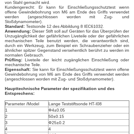
von Stahl gemacht wird.
Kundengerecht: Er kann für Einschließungsschutztest wenn
offene Gewindebohrung von M6 am Ende des Griffs verwendet
werden (angeschlossen worden mit Zug- und
Stoßdynamometer).
Standard:
Testsonde 12 des Abbildung 8 IEC61032.
Anwendung:
Dieser Stift soll auf Geräten für das Überprüfen der
Unzugänglichkeit der gefährlichen Liveteile oder der gefährlichen
mechanischen Teile benutzt werden, die verantwortlich sind,
durch ein Werkzeug, zum Beispiel ein Schraubenzieher oder ein
ähnlicher spitzer Gegenstand versehentlich berührt zu werden im
normalen Gebrauch.
Prüfling:
Liveteile der leicht zugänglichen Einschließung oder
mechanische Teile.
Eigenschaft:
Sie kann für Einschließungsschutztest wenn offene
Gewindebohrung von M6 am Ende des Griffs verwendet werden
(angeschlossen worden mit Zug- und Stoßdynamometer).
Haupttechnische Parameter der spezifikation und des
Entsprechens:
Parameter /Model
Lange Teststiftsonde HT-I08
1
Ф4±0.05
2
50±0.15
3
Ф25±0.2
4
4