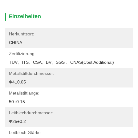
Einzelheiten
Herkunftsort:
CHINA
Zertifizierung:
TUV、ITS、CSA、BV、SGS 、CNAS(cost Additional)
Metallstiftdurchmesser:
Ф4±0.05
Metallstiftlänge:
50±0.15
Leitblechdurchmesser:
Ф25±0.2
Leitblech-Stärke: