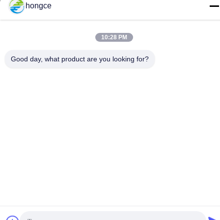
hongce
Telefon:
86-18998460309
10:28 PM
Good day, what product are you looking for?
Datenschutz-Bestimmungen
|
Sitemap
Gute Qualität Chinas Iec-Testgerät Lieferant. Copyright-© -2026
Guangzhou HongCe Equipment Co., Ltd. . Alle Rechte
vorbehalten.