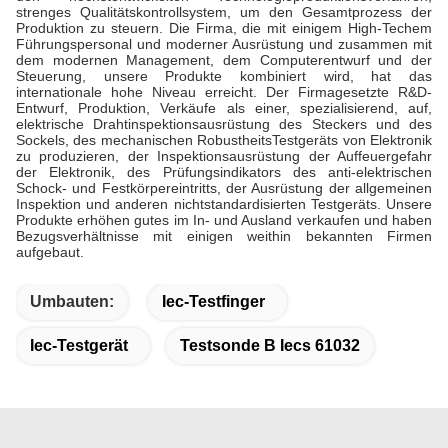
strenges Qualitätskontrollsystem, um den Gesamtprozess der
Produktion zu steuern. Die Firma, die mit einigem High-Techem
Führungspersonal und moderner Ausrüstung und zusammen mit
dem modernen Management, dem Computerentwurf und der
Steuerung, unsere Produkte kombiniert wird, hat das
internationale hohe Niveau erreicht. Der Firmagesetzte R&D-
Entwurf, Produktion, Verkäufe als einer, spezialisierend, auf,
elektrische Drahtinspektionsausrüstung des Steckers und des
Sockels, des mechanischen RobustheitsTestgeräts von Elektronik
zu produzieren, der Inspektionsausrüstung der Auffeuergefahr
der Elektronik, des Prüfungsindikators des anti-elektrischen
Schock- und Festkörpereintritts, der Ausrüstung der allgemeinen
Inspektion und anderen nichtstandardisierten Testgeräts. Unsere
Produkte erhöhen gutes im In- und Ausland verkaufen und haben
Bezugsverhältnisse mit einigen weithin bekannten Firmen
aufgebaut.
Umbauten:
Iec-Testfinger
Iec-Testgerät
Testsonde B Iecs 61032