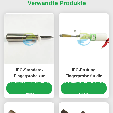
Verwandte Produkte
IEC-Standard-
IEC-Prüfung
Fingerprobe zur
Fingerprobe für die
Erhalten Sie besten
Prüfung der
mechanische Festigkeit
Erhalten Sie besten
mechanischen
und Zugänglichkeit von
Festigkeit und des
Preis
Haushaltsgeräten
Preis
Schutzes gegen den
Zugang zu gefährlichen
Teilen ̇ 50N-Fingerprobe