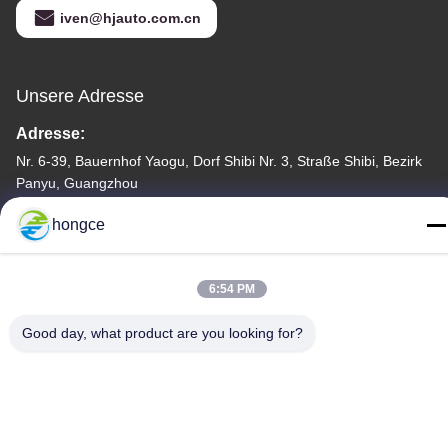
iven@hjauto.com.cn
Unsere Adresse
Adresse:
Nr. 6-39, Bauernhof Yaogu, Dorf Shibi Nr. 3, Straße Shibi, Bezirk
Panyu, Guangzhou
Telefon:
hongce
86-18998460309
6:54 PM
Good day, what product are you looking for?
Datenschutz-Bestimmungen
|
Sitemap
Gute Qualität Chinas Iec-Testgerät Lieferant. Copyright-© -2026
Guangzhou HongCe Equipment Co., Ltd. . Alle Rechte