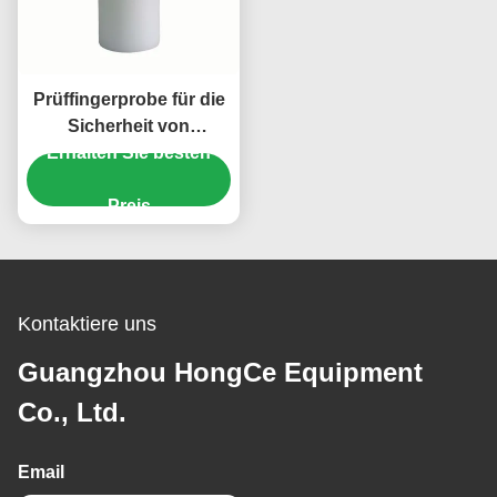
Prüffingerprobe für die
Sicherheit von
Haushaltsgeräten nach
Erhalten Sie besten
IEC 61032
Preis
Kontaktiere uns
Guangzhou HongCe Equipment
Co., Ltd.
Email