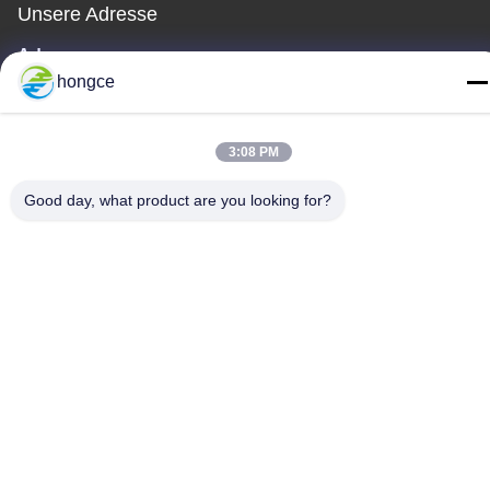
Unsere Adresse
Adresse:
hongce
Nr. 6-39, Bauernhof Yaogu, Dorf Shibi Nr. 3, Straße Shibi, Bezirk
Panyu, Guangzhou
Telefon:
3:08 PM
86-18998460309
Good day, what product are you looking for?
Datenschutz-Bestimmungen
|
Sitemap
Gute Qualität Chinas Iec-Testgerät Lieferant. Copyright-© -2026
Guangzhou HongCe Equipment Co., Ltd. . Alle Rechte
vorbehalten.