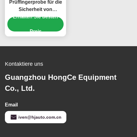
Prüffingerprobe für die
Sicherheit von
Haushaltsgeräten nach
Erhalten Sie besten
IEC 61032
Preis
Kontaktiere uns
Guangzhou HongCe Equipment
Co., Ltd.
Email
iven@hjauto.com.cn