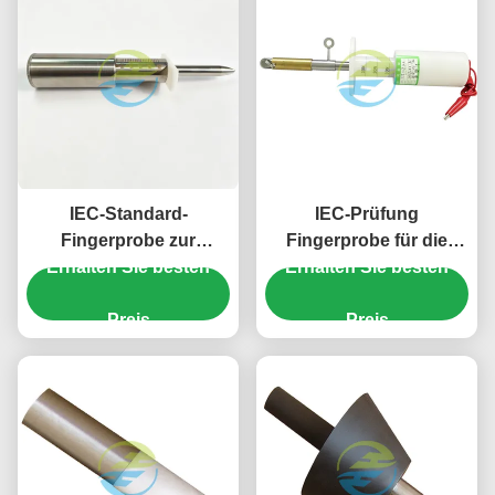
IEC-Standard-
IEC-Prüfung
Fingerprobe zur
Fingerprobe für die
Erhalten Sie besten
Prüfung der
mechanische Festigkeit
Erhalten Sie besten
mechanischen
und Zugänglichkeit von
Festigkeit und des
Preis
Haushaltsgeräten
Preis
Schutzes gegen den
Zugang zu gefährlichen
Teilen ̇ 50N-Fingerprobe