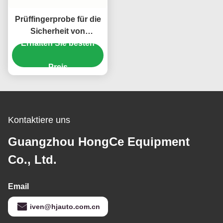
Prüffingerprobe für die
Sicherheit von
Haushaltsgeräten nach
Erhalten Sie besten
IEC 61032
Preis
Kontaktiere uns
Guangzhou HongCe Equipment
Co., Ltd.
Email
iven@hjauto.com.cn