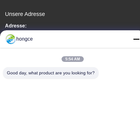
Unsere Adresse
Adresse:
Nr. 6-39, Bauernhof Yaogu, Dorf Shibi Nr. 3, Straße Shibi, Bezirk
hongce
Panyu, Guangzhou
Telefon:
5:54 AM
86-18998460309
Good day, what product are you looking for?
Datenschutz-Bestimmungen
|
Sitemap
Gute Qualität Chinas Iec-Testgerät Lieferant. Copyright-© -2026
Guangzhou HongCe Equipment Co., Ltd. . Alle Rechte
vorbehalten.