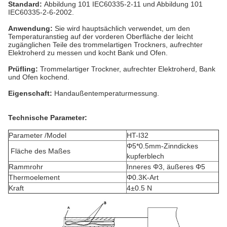
Standard:
Abbildung 101 IEC60335-2-11 und Abbildung 101
IEC60335-2-6-2002.
Anwendung:
Sie wird hauptsächlich verwendet, um den
Temperaturanstieg auf der vorderen Oberfläche der leicht
zugänglichen Teile des trommelartigen Trockners, aufrechter
Elektroherd zu messen und kocht Bank und Ofen.
Prüfling:
Trommelartiger Trockner, aufrechter Elektroherd, Bank
und Ofen kochend.
Eigenschaft:
Handaußentemperaturmessung.
Technische Parameter:
Parameter /Model
HT-I32
Φ5*0.5mm-Zinndickes
Fläche des Maßes
kupferblech
Rammrohr
Inneres Φ3, äußeres Φ5
Thermoelement
Φ0.3K-Art
Kraft
4±0.5 N