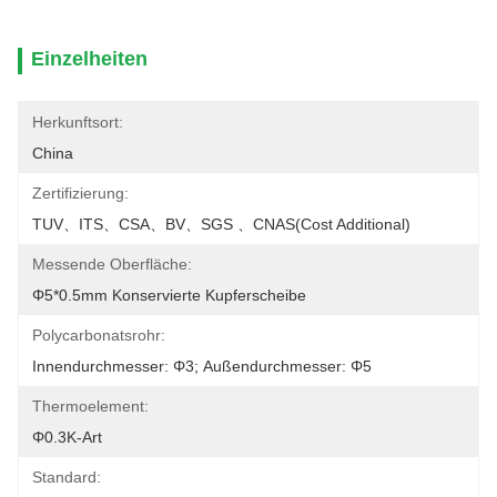
Einzelheiten
Herkunftsort:
China
Zertifizierung:
TUV、ITS、CSA、BV、SGS 、CNAS(cost Additional)
Messende Oberfläche:
Φ5*0.5mm Konservierte Kupferscheibe
Polycarbonatsrohr:
Innendurchmesser: Φ3; Außendurchmesser: Φ5
Thermoelement:
Φ0.3K-Art
Standard: