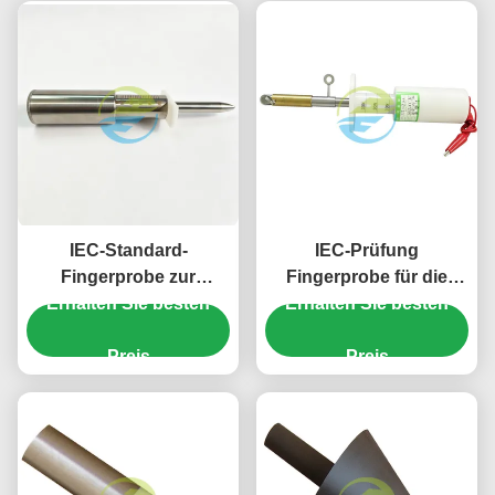
IEC-Standard-
IEC-Prüfung
Fingerprobe zur
Fingerprobe für die
Erhalten Sie besten
Prüfung der
mechanische Festigkeit
Erhalten Sie besten
mechanischen
und Zugänglichkeit von
Festigkeit und des
Preis
Haushaltsgeräten
Preis
Schutzes gegen den
Zugang zu gefährlichen
Teilen ̇ 50N-Fingerprobe