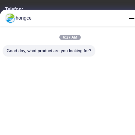
Telefon:
86-18998460309
hongce
6:27 AM
Good day, what product are you looking for?
Datenschutz-Bestimmungen
|
Sitemap
Gute Qualität Chinas Iec-Testgerät Lieferant. Copyright-© -2026
Guangzhou HongCe Equipment Co., Ltd. . Alle Rechte
vorbehalten.