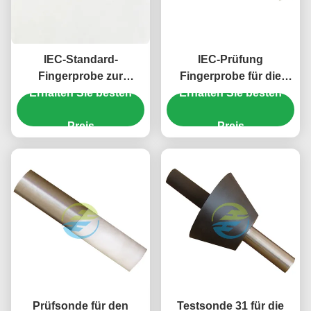
IEC-Standard-
IEC-Prüfung
Fingerprobe zur
Fingerprobe für die
Erhalten Sie besten
Prüfung der
mechanische Festigkeit
Erhalten Sie besten
mechanischen
und Zugänglichkeit von
Festigkeit und des
Preis
Haushaltsgeräten
Preis
Schutzes gegen den
Zugang zu gefährlichen
Teilen ̇ 50N-Fingerprobe
Prüfsonde für den
Testsonde 31 für die