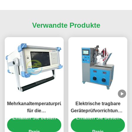
Verwandte Produkte
Mehrkanaltemperaturprüfer
Elektrische tragbare
für die
Geräteprüfvorrichtungs-
Temperaturanstiegstestung
Erhalten Sie besten
Erhalten Sie besten
drahtlose
und thermische
Mischmaschine/Eisen/Kess
Messung von
Preis
Einsatz und nehmen
Preis