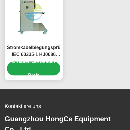
Stromkabelbiegungsprüfer
IEC 60335-1 HJ0686
Erhalten Sie besten
Ausrüstung für die
Dauerhaftigkeitsprüfung
von Haushaltsgeräten
Preis
Kontaktiere uns
Guangzhou HongCe Equipment
Co., Ltd.