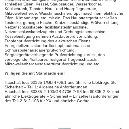
schließen Eisen, Kessel, Staubsauger, Wasserkocher,
Kühlschrank, Toaster, Haut- und Haarpflegegeräte,
Mikrowellenherde, Waschmaschinen, Spülmaschinen, elektrische
Öfen, Klimaanlage, etc. mit ein. Das Haupttestgerät schließen
Testecke, geneigte Fläche, Kratzer-beständige Prüfvorrichtung,
Netzanschlusskabel-Flexibilitätstestmaschine,
Netzanschlusskabelzug ein und Drehungstestmaschine,
Kesseleinfügung nehmen Ausdauerprüfvorrichtung,
Tropfenprüfvorrichtung des elektrischen Eisens,
Energieeffizienzstandardtesttopf, automatische
Schnurspulenausdauerprüfvorrichtung,
Sorgfaltgeräteverbiegende Prüfvorrichtung zurück, den
verbiegenden/haltbares Testgerät Tragenschlauch,
Mikrowellenherdausdauertürprüfvorrichtung und etc.
Willigen Sie mit Standards ein:
Haushalt Iecs 60335-1/GB 4706,1 und ähnliche Elektrogeräte –
Sicherheit – Teil 1: Allgemeine Anforderungen.
Haushalt Iecs 60335-2-103/GB 4706.2~98 Iec-60335-2-3~ und
ähnliche Elektrogeräte – Sicherheit – Einzelheitsanforderungen
des Teil-2-3~2-103 für XX und ähnliche Geräte.