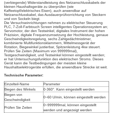
(verbiegende) Widerstandleistung des Netzanschlusskabels der
kleinen Haushaltsgeräte zu überprüfen (wie
Kaffeetopf/elektrisches Eisen), auch anwendbar auf
Netzanschlusskabel, das Ausdauerprüfvorrichtung von Steckern
und von Sockeln biegt.
Die Versuchseinrichtungen nehmen zu elektrischer Steuerung
PLC, 7-Zoll-Farbtouch Screen intelligentes Operationssystem an;
Servomotor, der den Testwinkel, digitales Instrument der hohen
Präzision, digitale Frequenzumsetzung der Hochleistung, genaue
Geschwindigkeitsregelung, sechs Zahlgedächtnistimer,
kombinierte Multifunktionsklammern, Mittelmessgerät der
Rotation, Biegewinkel justierbar, Spitzenleistung 4kw steuert.
Prüfen Sie Zeiten (Maximum von 999999mal),
Testgeschwindigkeit, und Testwinkel können eingestellt werden;
er hat Untersuchungsfunktion des elektrischen Stroms. Dieses
Gerät kann die Testbedingungen der meisten kleine
Haushaltselektrogeräte erfüllen, die anwendbare Strecke ist weit.
Technische Parameter:
Einzelteil-Name
Parameter
Biegen des Winkels
0-360°. Kann eingestellt werden
Biegen von
0~60 U/min, können eingestellt werden
Geschwindigkeit
0~999999mal, können eingestellt
Prüfen Sie Zeiten
werden und angezeigt werden