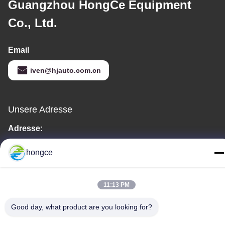
Guangzhou HongCe Equipment
Co., Ltd.
Email
iven@hjauto.com.cn
Unsere Adresse
Adresse:
Nr. 6-39, Bauernhof Yaogu, Dorf Shibi Nr. 3, Straße Shibi, Bezirk
hongce
Panyu, Guangzhou
Telefon:
11:13 PM
86-18998460309
Good day, what product are you looking for?