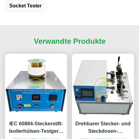
Socket Tester
Verwandte Produkte
IEC 60884-Steckerstift-
Drehbarer Stecker- und
Isolierhülsen-Testgerät
Steckdosen-
Erhalten Sie besten
für abnormale
Ausdauertester für die
Erhalten Sie besten