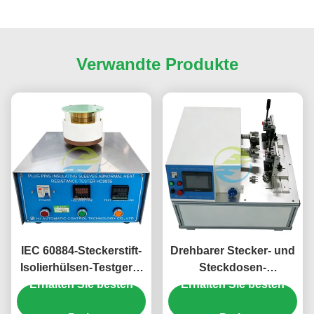
Verwandte Produkte
IEC 60884-Steckerstift-
Drehbarer Stecker- und
Isolierhülsen-Testgerät
Steckdosen-
Erhalten Sie besten
für abnormale
Ausdauertester für die
Erhalten Sie besten
Hitzebeständigkeit für
Prüfung der