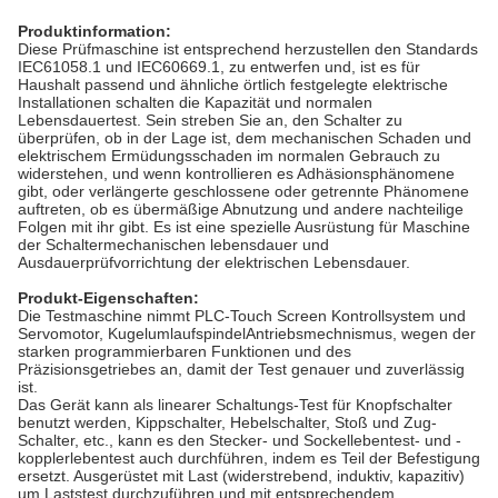
Produktinformation:
Diese Prüfmaschine ist entsprechend herzustellen den Standards
IEC61058.1 und IEC60669.1, zu entwerfen und, ist es für
Haushalt passend und ähnliche örtlich festgelegte elektrische
Installationen schalten die Kapazität und normalen
Lebensdauertest. Sein streben Sie an, den Schalter zu
überprüfen, ob in der Lage ist, dem mechanischen Schaden und
elektrischem Ermüdungsschaden im normalen Gebrauch zu
widerstehen, und wenn kontrollieren es Adhäsionsphänomene
gibt, oder verlängerte geschlossene oder getrennte Phänomene
auftreten, ob es übermäßige Abnutzung und andere nachteilige
Folgen mit ihr gibt. Es ist eine spezielle Ausrüstung für Maschine
der Schaltermechanischen lebensdauer und
Ausdauerprüfvorrichtung der elektrischen Lebensdauer.
Produkt-Eigenschaften:
Die Testmaschine nimmt PLC-Touch Screen Kontrollsystem und
Servomotor, KugelumlaufspindelAntriebsmechnismus, wegen der
starken programmierbaren Funktionen und des
Präzisionsgetriebes an, damit der Test genauer und zuverlässig
ist.
Das Gerät kann als linearer Schaltungs-Test für Knopfschalter
benutzt werden, Kippschalter, Hebelschalter, Stoß und Zug-
Schalter, etc., kann es den Stecker- und Sockellebentest- und -
kopplerlebentest auch durchführen, indem es Teil der Befestigung
ersetzt. Ausgerüstet mit Last (widerstrebend, induktiv, kapazitiv)
um Laststest durchzuführen und mit entsprechendem