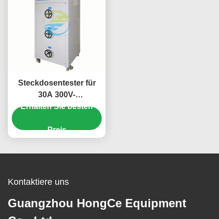
Steckdosentester für
30A 300V-
Erhalten Sie besten
Lastprüfgeräte zur
Erstellung und
Auflösung von Leistung
Preis
und normalen
Betriebslast
Kontaktiere uns
Guangzhou HongCe Equipment