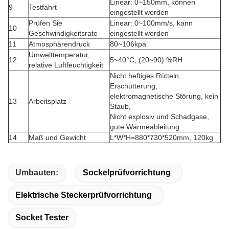
Linear: 0~150mm, können
9
Testfahrt
eingestellt werden
Prüfen Sie
Linear: 0~100mm/s, kann
10
Geschwindigkeitsrate
eingestellt werden
11
Atmosphärendruck
80~106kpa
Umwelttemperatur,
12
5~40°C, (20~90) %RH
relative Luftfeuchtigkeit
Nicht heftiges Rütteln,
Erschütterung,
elektromagnetische Störung, kein
13
Arbeitsplatz
Staub,
Nicht explosiv und Schadgase,
gute Wärmeableitung
14
Maß und Gewicht
L*W*H=880*730*520mm, 120kg
Umbauten:
Sockelprüfvorrichtung
Elektrische Steckerprüfvorrichtung
Socket Tester