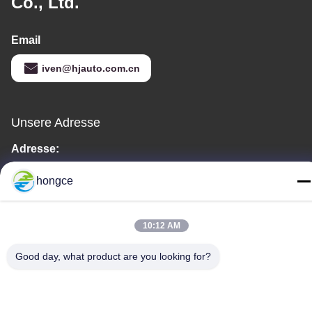
Co., Ltd.
Email
iven@hjauto.com.cn
Unsere Adresse
Adresse:
Nr. 6-39, Bauernhof Yaogu, Dorf Shibi Nr. 3, Straße Shibi, Bezirk
hongce
Panyu, Guangzhou
Telefon:
10:12 AM
86-18998460309
Good day, what product are you looking for?