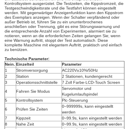
Kontrollsystem ausgerüstet. Die Testzeiten, die Kippstromzeit, die
Testgeschwindigkeitsrate und die Testfahrt können eingestellt
werden. Mit gegenwärtiger Anzeigenfunktion kann den Kippstrom
des Exemplars anzeigen. Wenn der Schalter verpfändend oder
außer Betrieb ist, führen Sie zu ein ununterbrochenes
anschließen oder Trennung, gibt es eine Störungswarnung und
die entsprechende Anzahl von Experimenten, alarmiert sie zu
notieren, wenn an die erforderlichen Zeiten gelangen Sie; wenn
eine Warnung auftritt, stoppt der Test automatisch. Diese
komplette Maschine mit elegantem Auftritt, praktisch und einfach
zu benützen.
Technische Parameter:
Nein.
Einzelteil
Parameter
1
Stromversorgung
AC220V±10%/50Hz
2
Station
2 Stationen, kundengerecht
3
Operationsschnittstelle
7 Zoll Farbe-LCD-Touch Screen
Servomotor und
4
Fahren Sie Modus
Kugelumlaufspindel
5
Kontrollsystem
Plc-Steuerung
0~999999s, kann eingestellt
6
Prüfen Sie Zeiten
werden
7
Kippzeit
0~99.9s, kann eingestellt werden
8
Nahe Zeit
0~99.9s, kann eingestellt werden