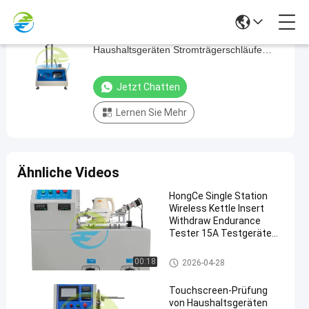
Ausrüstung für die Prüfung von
Ausrüstung
Haushaltsgeräten Stromträgerschläufe
für
Biegewiderstandsprüfung
die
Jetzt Chatten
Prüfung
Lernen Sie Mehr
von
Haushaltsgeräten
Stromträgerschläufe
Ähnliche Videos
Biegewiderstandsprüfung
Jetzt
HongCe Single Station
Wireless Kettle Insert
2024-
503
Testgeräte für
Chatten
Withdraw Endurance
Haushaltsgeräte
09-29
Ansichten
Teilen
Tester 15A Testgeräte
für Haushaltsgeräte für
#
die IEC 60335
Testgeräte für Haushaltsgerät
00:18
2026-04-28
Konformität
e
Staubsauger
Testgeräte für
Touchscreen-Prüfung
von Haushaltsgeräten
Haushaltsgeräte