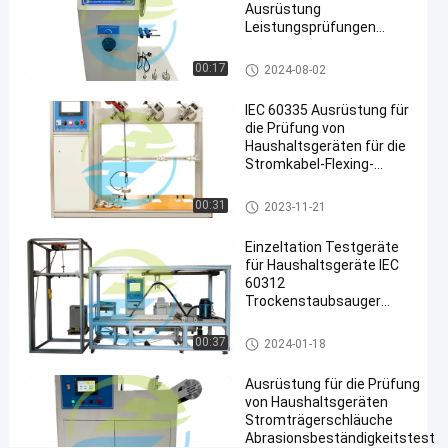
Ausrüstung
#
Leistungsprüfungen
IEC 60312
Stromkabel Flexibilität
Prüfgeräte für
IEC60335
Testgeräte für Haushaltsgerät
00:17
2024-08-02
e
Haushaltsgeräte
T
IEC 60335 Ausrüstung für
die Prüfung von
e
Haushaltsgeräten für die
s
Stromkabel-Flexing-
t
Prüfung
g
Testgeräte für Haushaltsgerät
00:31
2023-11-21
e
e
r
Einzeltation Testgeräte
ä
für Haushaltsgeräte IEC
t
60312
e
Trockenstaubsauger
f
Leistungstest
ü
Testgeräte für Haushaltsgerät
00:37
2024-01-18
r
e
H
Ausrüstung für die Prüfung
a
von Haushaltsgeräten
u
Stromträgerschläuche
s
Abrasionsbeständigkeitstest