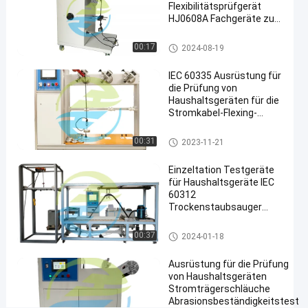
#
Flexibilitätsprüfgerät
HJ0608A Fachgeräte zur
Staubsauger
Prüfung von
Testgeräte für
Haushaltsgeräten
Testgeräte für Haushaltsgerät
00:17
2024-08-19
Haushaltsgeräte
e
#
IEC 60335 Ausrüstung für
IEC 60312
die Prüfung von
Prüfgeräte für
Haushaltsgeräten für die
Stromkabel-Flexing-
Haushaltsgeräte
Prüfung
0
Testgeräte für Haushaltsgerät
00:31
2023-11-21
-
e
3
Einzeltation Testgeräte
0
für Haushaltsgeräte IEC
°
60312
S
Trockenstaubsauger
t
Leistungstest
u
Testgeräte für Haushaltsgerät
00:37
2024-01-18
f
e
e
Ausrüstung für die Prüfung
n
von Haushaltsgeräten
l
Stromträgerschläuche
o
Abrasionsbeständigkeitstest