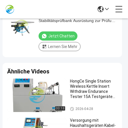
0 - 30° Stufenlose, einstellbare
0
Stabilitätsprüfbank Ausrüstung zur Prüfung
-
von Haushaltsgeräten
30°
Jetzt Chatten
Stufenlose,
Lernen Sie Mehr
einstellbare
Stabilitätsprüfbank
Ausrüstung
Ähnliche Videos
zur
Prüfung
HongCe Single Station
Wireless Kettle Insert
von
Withdraw Endurance
Haushaltsgeräten
Tester 15A Testgeräte
für Haushaltsgeräte für
Jetzt
die IEC 60335
Testgeräte für Haushaltsgerät
00:18
2026-04-28
2025-
165
Testgeräte für
Konformität
e
Chatten
Haushaltsgeräte
05-07
Ansichten
Teilen
Versorgung mit
Haushaltsgeräten Kabel-