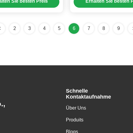
alten Sie besten Preis
Erhalten Sie besten P
krorechnersteuerung
2
3
4
5
6
7
8
9
Schnelle
Kontaktaufnahme
.,
Über Uns
Produits
Blogs