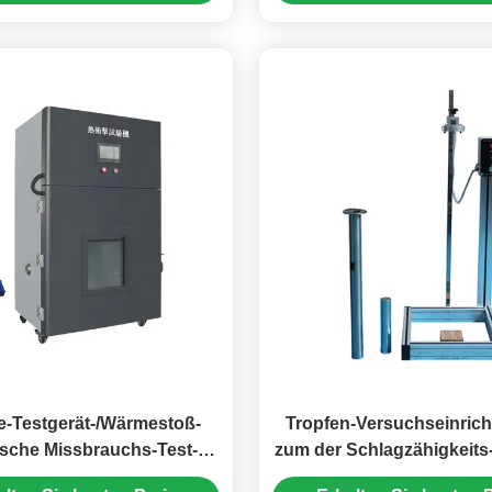
ie-Testgerät-/Wärmestoß-
Tropfen-Versuchseinric
sche Missbrauchs-Test-
zum der Schlagzähigkeits
er 220V 60HZ mit PID-
des Steckers zu überp