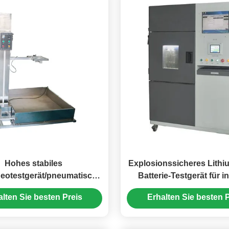
Hohes stabiles
Explosionssicheres Lithi
eotestgerät/pneumatische
Batterie-Testgerät für i
ppfallen-Ausrüstung
Zwangskurzschlu
alten Sie besten Preis
Erhalten Sie besten P