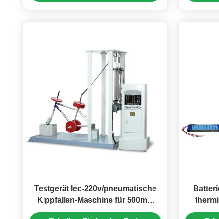
5J 10J 20J 50J
Testgerät Iec-220v/pneumatische
Batter
Kippfallen-Maschine für 500mm
thermi
elektrische Fahrrad-vordere Gabel-
Kamm