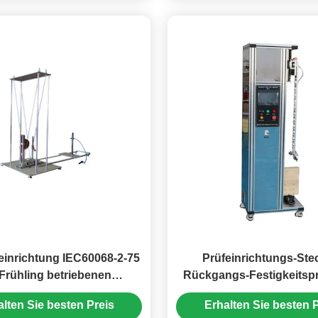
reinrichtung IEC60068-2-75
Prüfeinrichtungs-Ste
 Frühling betriebenen
Rückgangs-Festigkeitsp
swirkungs-Hammer
Apparat ULs 498 mecha
alten Sie besten Preis
Erhalten Sie besten P
Rückgangs-SD8.2-