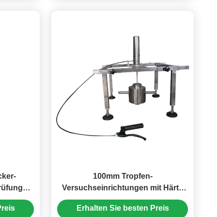
cker-
100mm Tropfen-
rüfungs-
Versuchseinrichtungen mit Härte
nischer
40I - 50I RHD galvanisierte
reis
Erhalten Sie besten Preis
8.3
Stahlhammer