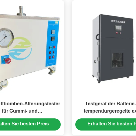
ffbomben-Alterungstester
Testgerät der Batteri
für Gummi- und
temperaturgeregelte e
materialien. Hochdruck-
Prüfvorrichtung des Kurz
alten Sie besten Preis
Erhalten Sie besten P
alterungsausrüstung.
1000A