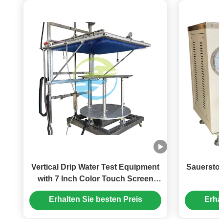
Vertical Drip Water Test Equipment
Sauersto
with 7 Inch Color Touch Screen
200mm Drip Height and Φ0.4mm
Polymer
Erhalten Sie besten Preis
Erh
Needle Hole for IPX1 to IPX2
Wärme
Testing