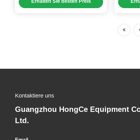
Erhalten Sie besten Preis
Erh
Versammlung
Mi
Kontaktiere uns
Guangzhou HongCe Equipment Co
Ltd.
Email