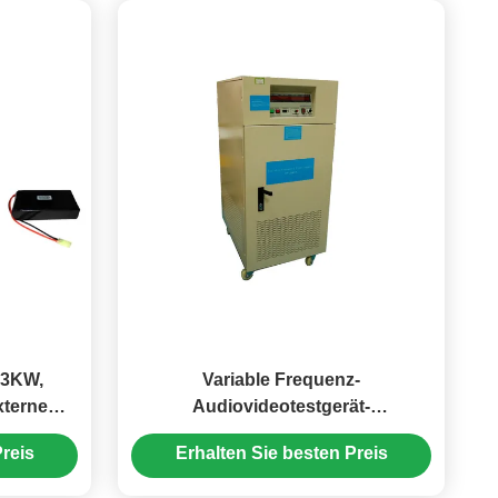
e-3KW,
Variable Frequenz-
xterne
Audiovideotestgerät-
schluss-
Klimaerwägungs-Ausgabeleistung
reis
Erhalten Sie besten Preis
20KVA