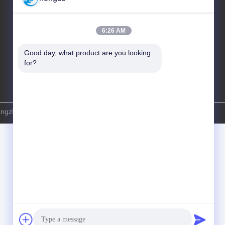
86-18998460309
6:26 AM
Good day, what product are you looking 
for?
angzhou HongCe Equipment Co., Ltd. . Alle Rechte vorbehalten.