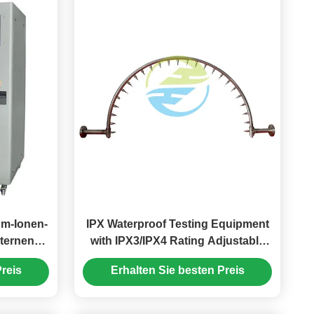
um-Ionen-
IPX Waterproof Testing Equipment
nternen
with IPX3/IPX4 Rating Adjustable
ß
Swing Angle and Precision-
reis
Erhalten Sie besten Preis
Controlled Spray System for Water
Ingress Protection