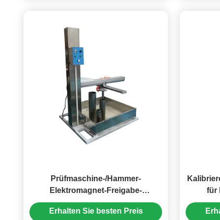
Prüfmaschine-/Hammer-
Kalibrie
Elektromagnet-Freigabe-
für
Prüfvorrichtung der Auswirkungs-
Au
Erhalten Sie besten Preis
Erh
IEC60068-2-75 Ehc vertikale von 2J